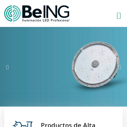
SIRUS
17.000
lm
Potencia:
100W - 32LED
VER MAS
Productos de Alta